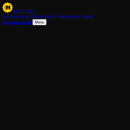
METEORO
Agenda
Fotos
Cardápio
Regras
Autorização
Contato
Agendar estúdio
Menu