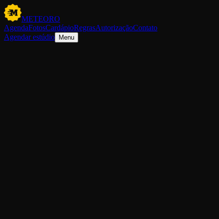
METEORO
Agenda
Fotos
Cardápio
Regras
Autorização
Contato
Agendar estúdio
Menu