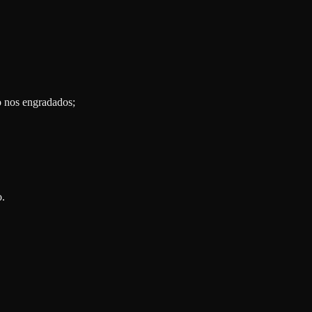
o nos engradados;
o.