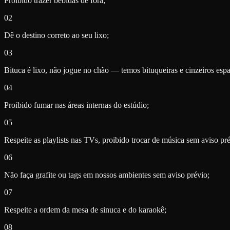
Proibido trazer bebidas de fora;
02
Dê o destino correto ao seu lixo;
03
Bituca é lixo, não jogue no chão — temos bituqueiras e cinzeiros espa
04
Proibido fumar nas áreas internas do estúdio;
05
Respeite as playlists nas TVs, proibido trocar de música sem aviso pré
06
Não faça grafite ou tags em nossos ambientes sem aviso prévio;
07
Respeite a ordem da mesa de sinuca e do karaokê;
08