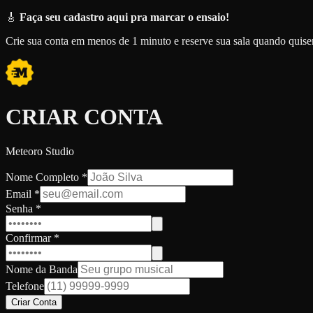
🎸
Faça seu cadastro aqui pra marcar o ensaio!
Crie sua conta em menos de 1 minuto e reserve sua sala quando quiser
CRIAR CONTA
Meteoro Studio
Nome Completo
*
Email
*
Senha
*
Confirmar
*
Nome da Banda
Telefone
Criar Conta